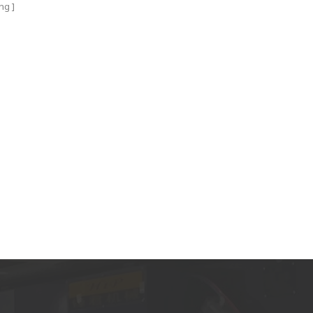
vào cuối tháng 9 năm 2021. Cho đến cuối tháng
ng
5 năm 2022, nhóm WestRiver đã hoàn thành
thử nghiệm và chuyển giao toàn bộ dây chuyền
đến Thổ Nhĩ Kỳ một cách suôn sẻ, chúng tôi hy
vọng có thể bắt đầu lắp đặt vào tháng 8 năm 2022
và bắt đầu sản xuất rất sớm tại thị trường Thổ
Nhĩ Kỳ. Ivan Leung CEO Nhóm quyền anh Trung
Quốc 2022.07.03