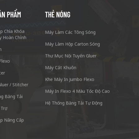
ẢN PHẨM
THẺ NÓNG
áp Chìa Khóa
Máy Làm Các Tông Sóng
y Hoàn Chỉnh
Máy Làm Hộp Carton Sóng
n
Thư Mục Nội Tuyến Gluer
Flexo
Máy Cắt Khuôn
ter
g Carton Keshenglong Quảng Châu.
Máy Móc & Cô
Khe Máy In Jumbo Flexo
cun Quận Phiên Ngung Quảng Châu Quảng Đông
Số 3, Zhixin R
luer / Stitcher
Máy In Flexo 4 Màu Tốc Độ Cao
528137
g Băng Tải
Hệ Thống Băng Tải Tự Động
Skype: +86 13928828361
ĐT: + 8
 Trợ
áp Nâng Cấp
Whatsapp: +86 13928828361
Email: 