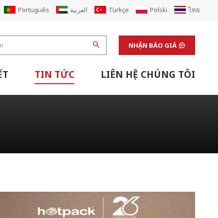
Português
العربية
Türkçe
Polski
ไทย
NHẬN BÁO GIÁ
ẾT
TIN TỨC
LIÊN HỆ CHÚNG TÔI
Máy Hoàn Thiện & Thiết Bị Hỗ Trợ Phòng Thí Nghiệm
Đổi Mới Nhà Máy Hộp Carton Các Tông Corugated