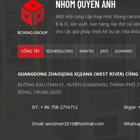
NHÓM QUYỀN ANH
Một nhà cung cấp máy móc thùng carton 
R & D, sản xuất, bán hàng, lắp đặt và vậ
cho các giải pháp thiết kế dự án chìa khóa
SÔNG TÂY
KESHENGLONG
NANTAI
JIAYI
GUANWEI
GUANGDONG ZHAOQING XIJIANG (WEST RIVER) CÔNG 
ĐƯỜNG DALUTIAN 01, HUYỆN DUANZHOU, THÀNH PHỐ 
ĐÔNG, TRUNG QUỐC
ĐT: + 86-758-2716712
Skype: 
Email: westriver2010@hotmail.com
Whatsa