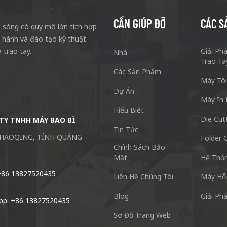
CẦN GIÚP ĐỠ
CÁC S
sóng có quy mô lớn tích hợp
n hành và đào tạo kỹ thuật
 trao tay.
Giải Ph
Nhà
Trao Ta
Các Sản Phẩm
Máy Tô
Dự Án
Máy In 
Hiểu Biết
Die Cut
TY TNHH MÁY BAO BÌ
Công Ty TNHH Máy Đóng Gói Thùn
Tin Tức
ZHAOQING, TỈNH QUẢNG
SỐ 77 Đường Xieshi Thị trấn Zhong
Folder G
Chính Sách Bảo
511495 Trung Quốc
Mật
Hệ Thốn
+86 13827520435
ĐT: + 86-20-84771416
Liên Hệ Chúng Tôi
Máy Hỗ
Blog
Giải Ph
pp: +86 13827520435
Email: kl@keshenglong.com.cn
Sơ Đồ Trang Web