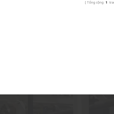
Trung Quốc tốt và đáng tin cậy sẽ là giải pháp
Tổng cộng
1
tra
hoàn hảo. Cuối cùng thì WestRiver là người
quan tâm cuối cùng duy nhất của nhóm KMK.
Hiện họ đã bắt đầu lắp đặt dây chuyền sản xuất
và sẽ bắt đầu sản xuất vào cuối tháng này. Ivan
Leung CEO Nhóm quyền anh Trung Quốc
2022.07.03