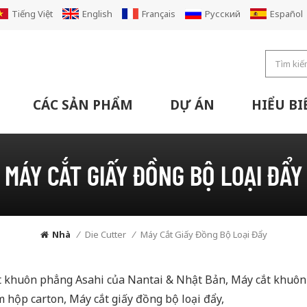
Tiếng Việt
English
Français
Русский
Español
CÁC SẢN PHẨM
DỰ ÁN
HIỂU BI
Máy In Flexo Có Thể Di Chuyển Máy Cắt Rãnh Máy Cắt Xếp Chồng
Dòng Máy In Flexo Die Cutter Gấp Gluer (Stitcher)
Super Alpha Flexo Printer Die Cutter Máy Cắt Xọc
Máy In Super Alpha Flexo Die Cutter Gấp Gluer Enjector
Nội Tuyến Với Máy Khâu Gấp Nếp Gấp Máy In
Hệ Thống Hậu Cần Băng Tải Các Tông Thông Minh
Hệ Thống Vận Chuyển Hộp Carton Các Tông Bán Tự Động
MÁY CẮT GIẤY ĐỒNG BỘ LOẠI ĐẨY
Nhà
/
Die Cutter
/
Máy Cắt Giấy Đồng Bộ Loại Đẩy
 khuôn phẳng Asahi của Nantai & Nhật Bản, Máy cắt khuôn c
 hộp carton, Máy cắt giấy đồng bộ loại đẩy,