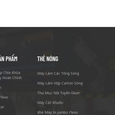
ẢN PHẨM
THẺ NÓNG
áp Chìa Khóa
Máy Làm Các Tông Sóng
y Hoàn Chỉnh
Máy Làm Hộp Carton Sóng
n
Thư Mục Nội Tuyến Gluer
Flexo
Máy Cắt Khuôn
ter
g Carton Keshenglong Quảng Châu.
Máy Móc & Cô
Khe Máy In Jumbo Flexo