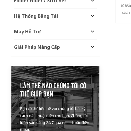
Folder Gluer / Stitcher
※ Đối
cách 
Hệ Thống Băng Tải
※ Phầ
để 
Máy Hỗ Trợ
Giải Pháp Nâng Cấp
LÀM THẾ NÀO CHÚNG TÔI CÓ
THỂ GIÚP BẠN
Bạn có thể liên hệ với chúng tôi bất kỳ
cách nào thuận tiện cho bạn. Chúng tôi
luôn sẵn sàng 24/7 qua email hoặc điện
thoại.