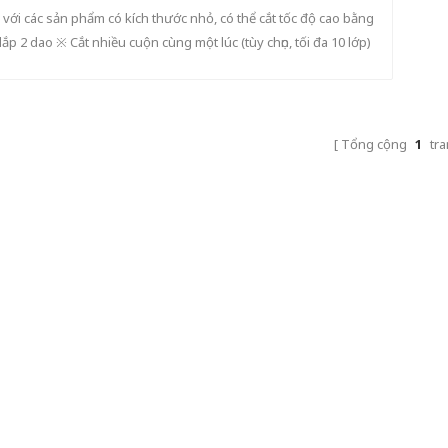
 với các sản phẩm có kích thước nhỏ, có thể cắt tốc độ cao bằng
lắp 2 dao ※ Cắt nhiều cuộn cùng một lúc (tùy chọn, tối đa 10 lớp)
n nạp giấy và phần nhận giấy được trang bị nhiều khay gạt giấy
giúp việc nhận giấy có trật tự hơn ※ Giảm trọng lượng của rôto,
giảm tiêu thụ động cơ = tiết kiệm điện năng
Tổng cộng
1
tra