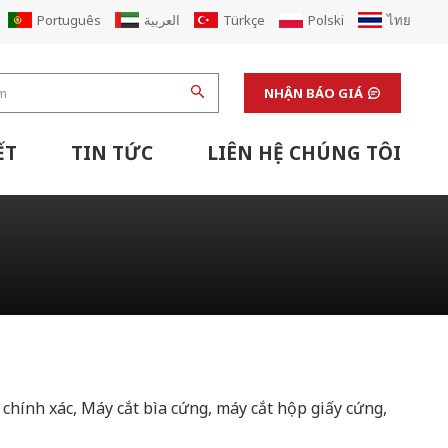
Português
العربية
Türkçe
Polski
ไทย
NHẬN BÁO GIÁ
ẾT
TIN TỨC
LIÊN HỆ CHÚNG TÔI
Máy Hoàn Thiện & Thiết Bị Hỗ Trợ Phòng Thí Nghiệm
Đổi Mới Nhà Máy Hộp Carton Các Tông Corugated
hính xác, Máy cắt bìa cứng, máy cắt hộp giấy cứng,