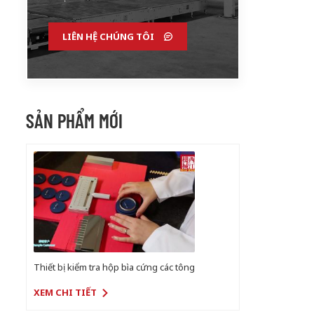
LIÊN HỆ CHÚNG TÔI
SẢN PHẨM MỚI
Thiết bị kiểm tra hộp bìa cứng các tông
XEM CHI TIẾT