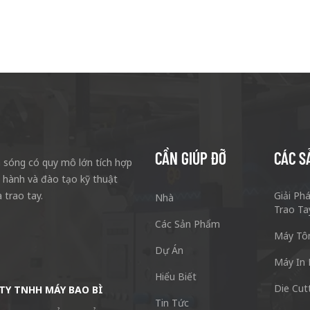
CẦN GIÚP ĐỠ
CÁC S
sóng có quy mô lớn tích hợp
n hành và đào tạo kỹ thuật
 trao tay.
Giải Ph
Nhà
Trao Ta
Các Sản Phẩm
Máy Tô
Dự Án
Máy In 
Hiểu Biết
Die Cut
TY TNHH MÁY BAO BÌ
Công Ty TNHH Máy Đóng Gói Thùn
Tin Tức