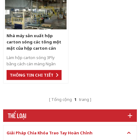
Nhà máy sản xuất hộp
carton sóng các tông một
mặt của hộp carton cán
màng
Làm hộp carton sóng 3Ply
bằng cách cán màng Ngân
sách đầu tư nhỏ và yêu cầu về
THÔNG TIN CHI TIẾT
diện tích đất nhỏ Làm hộp
carton in offset 2Ply làm ván
sóng một mặt, sau đó làm cán
cho hộp carton
Tổng cộng
1
trang
THỂ LOẠI
Giải Pháp Chìa Khóa Trao Tay Hoàn Chỉnh