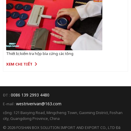
Thiết bị kiểm tra hộp bìa cứng các tông
XEM CHI TIẾT
0086 139 2993 4480
ĐT :
westriverivan@163.com
E-mail :
cộng :121 Baoying Road, Mingcheng Town, Gaoming District, Foshan
city, Guangdong Province, China
© 2026 FOSHAN BOX SOLUTION IMPORT AND EXPORT CO., LTD Đã