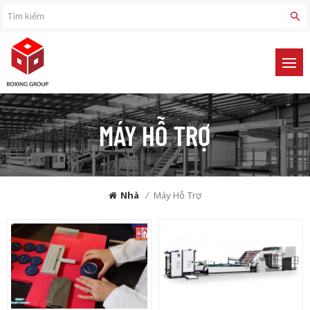
MÁY HỖ TRỢ
Nhà
/
Máy Hỗ Trợ