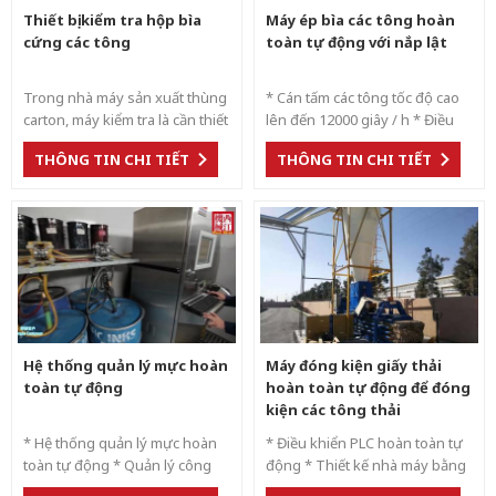
Thiết bị kiểm tra hộp bìa
Máy ép bìa các tông hoàn
cứng các tông
toàn tự động với nắp lật
Trong nhà máy sản xuất thùng
* Cán tấm các tông tốc độ cao
carton, máy kiểm tra là cần thiết
lên đến 12000 giây / h * Điều
cho việc quản lý vật liệu, kiểm
khiển hệ thống servo hoàn
THÔNG TIN CHI TIẾT
THÔNG TIN CHI TIẾT
soát chất lượng và quản lý giao
toàn tự động * Các tông sóng
hàng của khách hàng
ABCEFG cán 2Ply và 4Ply lên
đến giấy 300GSM * Hệ thống
tính phí cạnh hàng đầu chính
xác * Flip flop để giảm sức
người cho việc xếp chồng *
Máy ép lớp nội tuyến với
đường gấp nếp cho tùy chọn
Hệ thống quản lý mực hoàn
Máy đóng kiện giấy thải
toàn tự động
hoàn toàn tự động để đóng
kiện các tông thải
* Hệ thống quản lý mực hoàn
* Điều khiển PLC hoàn toàn tự
toàn tự động * Quản lý công
động * Thiết kế nhà máy bằng
thức hoàn toàn tự động, ghi lại
bìa carton sóng hoàn chỉnh từ