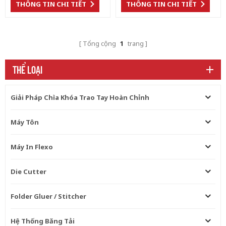
THÔNG TIN CHI TIẾT
THÔNG TIN CHI TIẾT
lịch sử công thức * Ghi đơn đặt
máy cắt giấy, quạt thổi bằng bìa
hàng, dễ dàng tính toán lượng
cứng, hộp carton và máy cắt
mực được sử dụng trong một
giấy vụn * Hệ thống nhỏ gọn có
lần đặt hàng * Quản lý giá, ghi
độ bền cao bằng thủy lực
Tổng cộng
1
trang
lại việc lưu trữ, sử dụng, tiêu
thụ, khách hàng, giá cả ...
THỂ LOẠI
Giải Pháp Chìa Khóa Trao Tay Hoàn Chỉnh
Máy Tôn
Máy In Flexo
Die Cutter
Folder Gluer / Stitcher
Hệ Thống Băng Tải