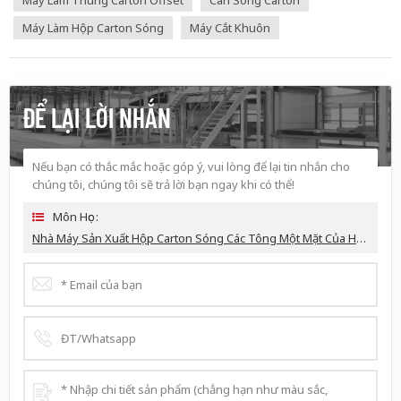
Máy Làm Thùng Carton Offset
Cán Sóng Carton
Máy Làm Hộp Carton Sóng
Máy Cắt Khuôn
ĐỂ LẠI LỜI NHẮN
Nếu bạn có thắc mắc hoặc góp ý, vui lòng để lại tin nhắn cho
chúng tôi, chúng tôi sẽ trả lời bạn ngay khi có thể!
Môn Học :
Nhà Máy Sản Xuất Hộp Carton Sóng Các Tông Một Mặt Của Hộp Carton Cán Màng