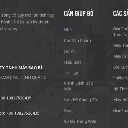
CẦN GIÚP ĐỠ
CÁC S
sóng có quy mô lớn tích hợp
n hành và đào tạo kỹ thuật
 trao tay.
Giải Ph
Nhà
Trao Ta
Các Sản Phẩm
Máy Tô
Dự Án
Máy In 
Hiểu Biết
Die Cut
TY TNHH MÁY BAO BÌ
Công Ty TNHH Máy Đóng Gói Thùn
Tin Tức
ZHAOQING, TỈNH QUẢNG
SỐ 77 Đường Xieshi Thị trấn Zhong
Folder G
Chính Sách Bảo
511495 Trung Quốc
Mật
Hệ Thốn
+86 13827520435
ĐT: + 86-20-84771416
Liên Hệ Chúng Tôi
Máy Hỗ
Blog
Giải Ph
pp: +86 13827520435
Email: kl@keshenglong.com.cn
Sơ Đồ Trang Web