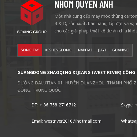
NHÓM QUYỀN ANH
Một nhà cung cấp máy móc thùng carton 
R & D, sản xuất, bán hàng, lắp đặt và vậ
cho các giải pháp thiết kế dự án chìa khóa
SÔNG TÂY
KESHENGLONG
NANTAI
JIAYI
GUANWEI
GUANGDONG ZHAOQING XIJIANG (WEST RIVER) CÔNG 
ĐƯỜNG DALUTIAN 01, HUYỆN DUANZHOU, THÀNH PHỐ 
ĐÔNG, TRUNG QUỐC
ĐT: + 86-758-2716712
Skype: 
Email: westriver2010@hotmail.com
Whatsa