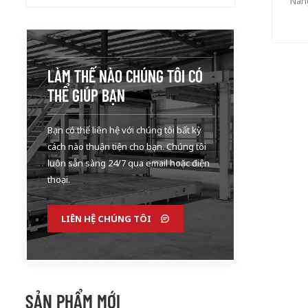
Nâng
LÀM THẾ NÀO CHÚNG TÔI CÓ
THỂ GIÚP BẠN
Bạn có thể liên hệ với chúng tôi bất kỳ
cách nào thuận tiện cho bạn. Chúng tôi
luôn sẵn sàng 24/7 qua email hoặc điện
thoại.
LIÊN HỆ CHÚNG TÔI
SẢN PHẨM MỚI