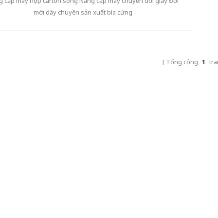
 cấp máy hộp carton sóng Nâng cấp máy chuyển đổi giấy Đổi
mới dây chuyền sản xuất bìa cứng
Tổng cộng
1
tra