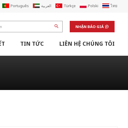
Português
العربية
Türkçe
Polski
ไทย
NHẬN BÁO GIÁ
ẾT
TIN TỨC
LIÊN HỆ CHÚNG TÔI
Máy Hoàn Thiện & Thiết Bị Hỗ Trợ Phòng Thí Nghiệm
Đổi Mới Nhà Máy Hộp Carton Các Tông Corugated