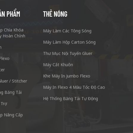
ẢN PHẨM
THẺ NÓNG
áp Chìa Khóa
Máy Làm Các Tông Sóng
y Hoàn Chỉnh
Máy Làm Hộp Carton Sóng
n
Thư Mục Nội Tuyến Gluer
Flexo
Máy Cắt Khuôn
ter
g Carton Keshenglong Quảng Châu.
Máy Móc & Cô
Khe Máy In Jumbo Flexo
cun Quận Phiên Ngung Quảng Châu Quảng Đông
Số 3, Zhixin R
luer / Stitcher
Máy In Flexo 4 Màu Tốc Độ Cao
528137
g Băng Tải
Hệ Thống Băng Tải Tự Động
Skype: +86 13928828361
ĐT: + 8
 Trợ
áp Nâng Cấp
Whatsapp: +86 13928828361
Email: 