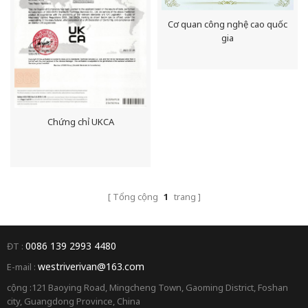
Cơ quan công nghệ cao quốc
gia
Chứng chỉ UKCA
Tổng cộng
1
trang
0086 139 2993 4480
ĐT :
westriverivan@163.com
E-mail :
cộng :121 Baoying Road, Mingcheng Town, Gaoming District, Foshan
city, Guangdong Province, China