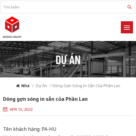
DỰ ÁN
Nhà
/
Dự Án
/
Dòng Gợn Sóng In Sẵn Của Phần Lan
Dòng gợn sóng in sẵn của Phần Lan
APR 15, 2022
Tên khách hàng: PA-HU