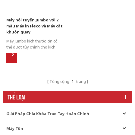
Máy nội tuyến Jumbo với 2
màu Máy in Flexo và Máy cắt
khuôn quay
Máy Jumbo kích thước lớn có
thể được tùy chỉnh cho kích
thước đặc biệt, in đáy với keo
gấp nội tuyến và chống đẩy ra .
Tổng cộng
1
trang
THỂ LOẠI
Giải Pháp Chìa Khóa Trao Tay Hoàn Chỉnh
Máy Tôn