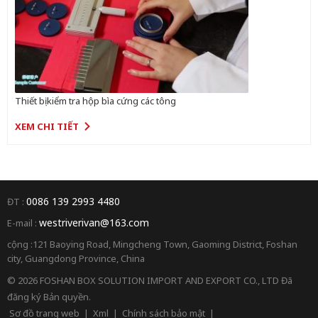
Thiết bị kiểm tra hộp bìa cứng các tông
XEM CHI TIẾT
0086 139 2993 4480
ĐT :
westriverivan@163.com
E-mail :
cộng :121 Baoying Road, Mingcheng Town, Gaoming District, Foshan
city, Guangdong Province, China
© 2026 FOSHAN BOX SOLUTION IMPORT AND EXPORT CO., LTD Đã
đăng ký Bản quyền.
Sơ đồ trang web
|
Xml
|
Chính sách bảo mật
|