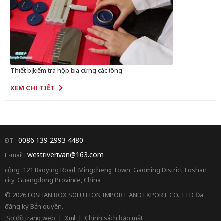
Thiết bị kiểm tra hộp bìa cứng các tông
XEM CHI TIẾT
0086 139 2993 4480
ĐT :
westriverivan@163.com
E-mail :
cộng :121 Baoying Road, Mingcheng Town, Gaoming District, Foshan
city, Guangdong Province, China
© 2026 FOSHAN BOX SOLUTION IMPORT AND EXPORT CO., LTD Đã
đăng ký Bản quyền.
Sơ đồ trang web
|
Xml
|
Chính sách bảo mật
|