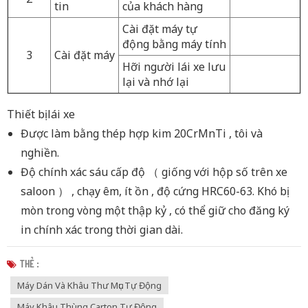
tin
của khách hàng
Cài đặt máy tự
động bằng máy tính
3
Cài đặt máy
Hỡi
người lái xe
lưu
lại và
nhớ lại
Thiết bị lái xe
Được làm bằng thép hợp kim 20CrMnTi
, tôi
và
nghiền.
Độ chính xác sáu cấp độ
（
giống với hộp số trên xe
saloon
）
, chạy êm, ít ồn
,
độ cứng HRC60-63. Khó bị
mòn trong vòng một thập kỷ
,
có thể giữ cho đăng ký
in chính xác trong thời gian dài.
THẺ :
Máy Dán Và Khâu Thư Mục Tự Động
Máy Khâu Thùng Carton Tự Động