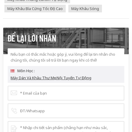
Máy Khâu Bìa Cứng Tốc Độ Cao
Máy Khâu Sóng
ĐỂ LẠI LỜI NHẮN
Nếu bạn có thắc mắc hoặc góp ý, vui lòng để lại tin nhắn cho
chúng tôi, chúng tôi sẽ trả lời bạn ngay khi có thể!
Môn Học :
Máy Dán Và Khâu Thư Mục Nội Tuyến Tự Động