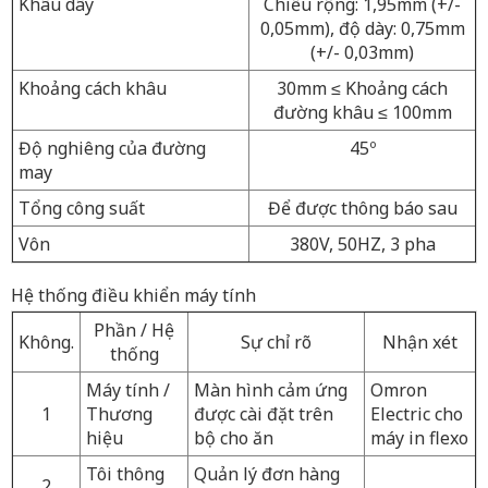
Khâu dây
Chiều rộng: 1,95mm (+/-
0,05mm), độ dày: 0,75mm
(+/- 0,03mm)
Khoảng cách khâu
30mm
≤
Khoảng cách
đường khâu
≤
100mm
Độ nghiêng của đường
45º
may
Tổng công suất
Để được thông báo sau
Vôn
380V, 50HZ, 3 pha
Hệ thống điều khiển máy tính
Phần / Hệ
Không.
Sự chỉ rõ
Nhận xét
thống
Máy tính /
Màn hình cảm ứng
Omron
1
Thương
được cài đặt trên
Electric cho
hiệu
bộ cho ăn
máy in flexo
Tôi
thông
Quản lý đơn hàng
2