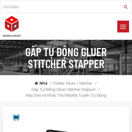
GẤP TỰ ĐỘNG GLUER
STITCHER STAPPER
Nhà
/
Folder Gluer / Stitcher
/
Gấp Tự Động Gluer Stitcher Stapper
/
Máy Dán Và Khâu Thư Mục Nội Tuyến Tự Động