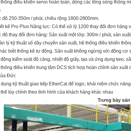
 thống điều khiển servo hoàn toàn, dòng các tông sóng thông mi
n
c độ 250-350m / phút, chiều rộng 1800-2800mm.
iết kế Pro Plus Năng lực: Có thể xử lý 1200 thay đổi đơn hàng 
c độ thay đổi đơn hàng: Sản xuất một lớp: 300m / phút, sản xuất
ản lý kỹ thuật số dây chuyền sản xuất, hệ thống điều khiển thông 
hác biệt thống kê tự động. Sản xuất không ngừng với động cơ s
 động kiểm soát độ căng, nhiệt độ giấy, tạo và ứng dụng keo, sắ
 thống điều khiển trung tâm DCS tích hợp hoàn chỉnh sản xuất 
của Đức
 dụng kỹ thuật giao tiếp EtherCat để logic, khái niệm chức nă
 thể tùy chỉnh theo tình hình của khách hàng khác nhau
Trưng bày sản