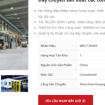
Hệ thống điều khiển servo hoàn toàn, thiế
tốc độ cao.
Tốc độ 250-350m / phút, chiều rộng 1800-280
Thiết kế Pro Plus Công suất: 700000 m2 tro
Quản lý kỹ thuật số của dây chuyền sản xuấ
Nhãn Hiệu:
WEST RIVER
Hàng Hóa Tồn Kho:
1
Nguồn Gốc Sản Phẩm:
China
Màu Sắc:
Customized
Cảng Vận Chuyển:
Shenzhen/Guan
YÊU CẦU NGAY BÂY GIỜ