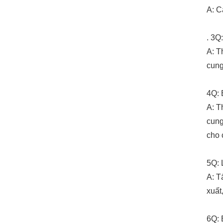
A: C
. 3Q
A: T
cung
4Q: 
A: T
cung
cho 
5Q: 
A: T
xuất
6Q: 