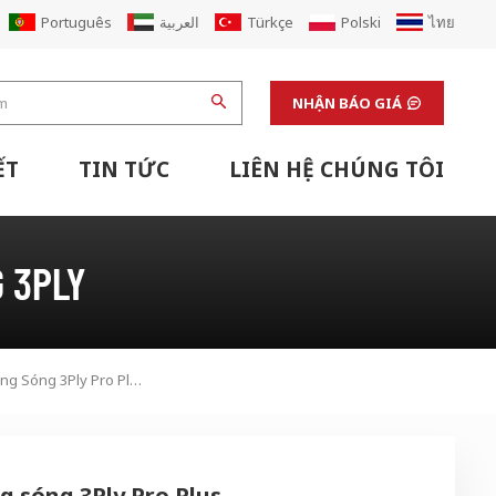
Português
العربية
Türkçe
Polski
ไทย
NHẬN BÁO GIÁ
ẾT
TIN TỨC
LIÊN HỆ CHÚNG TÔI
Máy Hoàn Thiện & Thiết Bị Hỗ Trợ Phòng Thí Nghiệm
Đổi Mới Nhà Máy Hộp Carton Các Tông Corugated
 3PLY
Dây Chuyền Sản Xuất Các Tông Sóng 3Ply Pro Plus
g sóng 3Ply Pro Plus