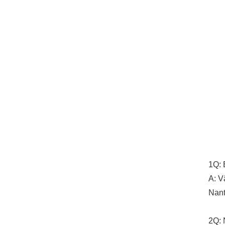
1Q: 
A: V
Nant
2Q: 