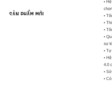
• Hệ
chọ
SẢN PHẨM MỚI
• Tố
• Th
• Tố
• Qu
sự k
• Tự
• Hệ
4.0 
Thiết bị kiểm tra hộp bìa cứng các tông
• Sử
XEM CHI TIẾT
• Có