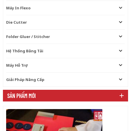
xác. Tất cả các đai có thể dễ
Máy In Flexo
dàng thay đổi. Đơn vị cho ăn
Vách ngăn bên có thể vỗ nhẹ
vào giấy bìa sóng và đảm bảo
Die Cutter
độ chính xác của việc nạp liệu.
Bộ nạp dây đai tự động với
Folder Gluer / Stitcher
nhiều dây đai để đảm bảo nạp
các tông. Bao gồm cả các tông
cứng .. Bộ phận cho ăn thông
Hệ Thống Băng Tải
qua hệ thống hút áp suất cao,
cho ăn chính xác. Hệ thống dán
Máy Hỗ Trợ
bơm tự động Hệ thống bơm
keo tự động. Bánh xe làm bằng
thép không gỉ. Bơm GLUE cung
Giải Pháp Nâng Cấp
cấp keo tự động. Báo động tự
động khi keo kết thúc. Chu
SẢN PHẨM MỚI
trình tự động khi máy dừng và
dễ dàng vệ sinh. Chuyển động
cơ giới cho thùng keo. Đơn vị
gấp Tất cả giá đỡ đều là
chuyển động cơ giới. Sử dụng
nhiều động cơ bao gồm cả
động cơ servo để đảm bảo việc