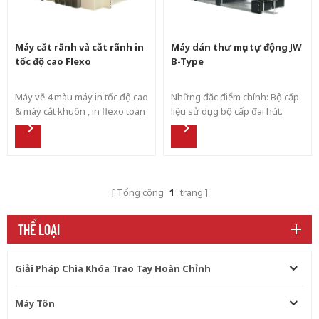
Máy cắt rãnh và cắt rãnh in
Máy dán thư mục tự động JW
tốc độ cao Flexo
B-Type
Máy vẽ 4 màu máy in tốc độ cao
Những đặc điểm chính: Bộ cấp
& máy cắt khuôn , in flexo toàn
liệu sử dụng bộ cấp đai hút.
bộ ổ trợ động có thể di chuyển
Vách ngăn bên có thể vỗ nhẹ
Shinko.
vào giấy bìa sóng. Bánh xe dán
được làm bằng thép không gỉ.
Bơm keo cung cấp keo tự
động. Keo ít báo động và chu
Tổng cộng
1
trang
trình tự động khi máy dừng. Dễ
dàng được làm sạch. Tàu sân
bay trên và dưới di chuyển
THỂ LOẠI
bằng ray dẫn hướng lót và điều
khiển cơ giới. Các bánh xe tạo
nếp trước được lắp đặt cho
Giải Pháp Chìa Khóa Trao Tay Hoàn Chỉnh
đường gấp nếp thứ hai. Bộ
phận gấp cuối cùng sử dụng
Máy Tôn
động cơ servo để gấp chính