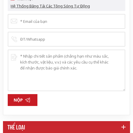
Hệ Thống Băng Tải Các Tông Sóng Tự Động
NỘP
THỂ LOẠI