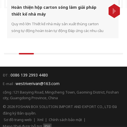
Hoàn thiện hộp carton sóng làm giải pháp
thiết kế nhà máy
Quy mô lớn Thiết kế nhà máy sản xuất thùng carton
sóng tự động hoàn toàn tự động Đáp ứng các nhu cầu
đóng gói khác nhau trên thị trường về thực phẩm, ứng
dụng điện, nước giải khát, nhu yếu phẩm hàng ngày ...
gói hộp carton Cung cấp giải pháp thiết kế nhà máy
hộp carton hoàn chỉnh miễn phí từ A đến Z
0086 139 2993 4480
ĐT :
westriverivan@163.com
E-mail :
cộng :121 Baoying Road, Mingcheng Town, Gaoming District, Foshan
city, Guangdong Province, China
© 2026 FOSHAN BOX SOLUTION IMPORT AND EXPORT CO., LTD Đã
đăng ký Bản quyền.
Sơ đồ trang web
|
Xml
|
Chính sách bảo mật
|
Mạng IPv6 được hỗ trợ